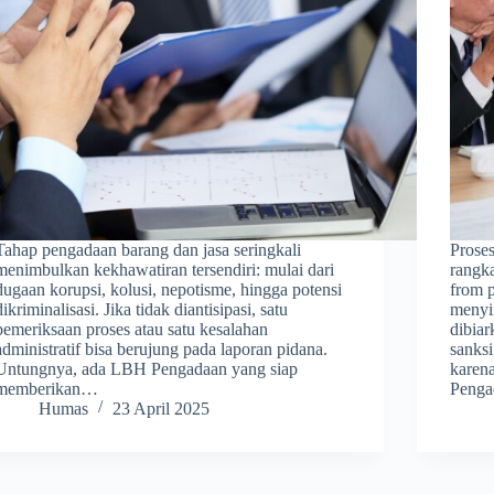
Tahap pengadaan barang dan jasa seringkali
Proses
menimbulkan kekhawatiran tersendiri: mulai dari
rangk
dugaan korupsi, kolusi, nepotisme, hingga potensi
from 
dikriminalisasi. Jika tidak diantisipasi, satu
menyi
pemeriksaan proses atau satu kesalahan
dibiar
administratif bisa berujung pada laporan pidana.
sanksi
Untungnya, ada LBH Pengadaan yang siap
karen
memberikan…
Penga
Humas
23 April 2025