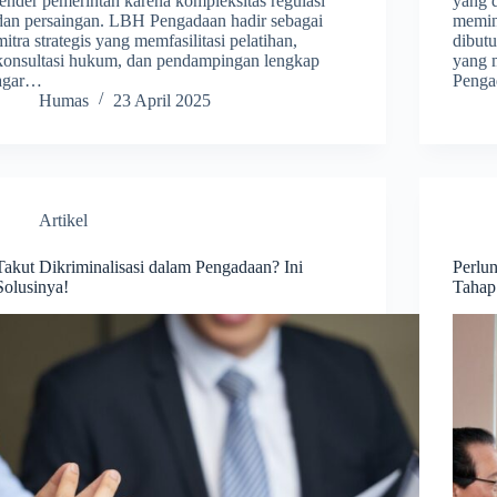
tender pemerintah karena kompleksitas regulasi
yang 
dan persaingan. LBH Pengadaan hadir sebagai
memin
mitra strategis yang memfasilitasi pelatihan,
dibut
konsultasi hukum, dan pendampingan lengkap
yang 
agar…
Penga
Humas
23 April 2025
Artikel
Takut Dikriminalisasi dalam Pengadaan? Ini
Perlu
Solusinya!
Tahap