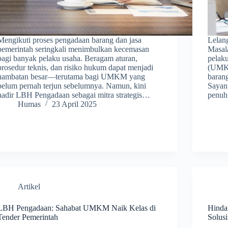
Mengikuti proses pengadaan barang dan jasa
Lelan
pemerintah seringkali menimbulkan kecemasan
Masal
bagi banyak pelaku usaha. Beragam aturan,
pelak
prosedur teknis, dan risiko hukum dapat menjadi
(UMKM
hambatan besar—terutama bagi UMKM yang
baran
belum pernah terjun sebelumnya. Namun, kini
Sayang
hadir LBH Pengadaan sebagai mitra strategis…
penuh
Humas
23 April 2025
Artikel
LBH Pengadaan: Sahabat UMKM Naik Kelas di
Hinda
Tender Pemerintah
Solus