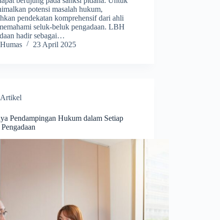
dapat berujung pada sanksi pidana. Untuk
imalkan potensi masalah hukum,
uhkan pendekatan komprehensif dari ahli
memahami seluk-beluk pengadaan. LBH
daan hadir sebagai…
Humas
23 April 2025
Artikel
nya Pendampingan Hukum dalam Setiap
 Pengadaan